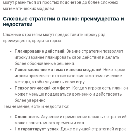
могут разниться от простых подсчетов до более сложных
математических моделей.
Сложные стратегии в пинко: преимущества и
недостатки
Сложные стратегии могут предоставить игроку ряд
преимуществ, среди которых:
Планирование действий:
Знание стратегии позволяет
игроку заранее планировать свои действия и делать
более обоснованные решения.
Использование математических моделей:
Некоторые
игроки применяют статистические и математические
методы, чтобы улучшить свою игру.
Психологический комфорт:
Когда у игрока есть план, он
может меньше поддаваться волнению и действовать
более уверенно.
Тем не менее, есть и недостатки:
Сложность:
Изучение и применение сложных стратегий
может занять много времени и сил.
Не гарантирует успех:
Даже с лучшей стратегией игрок