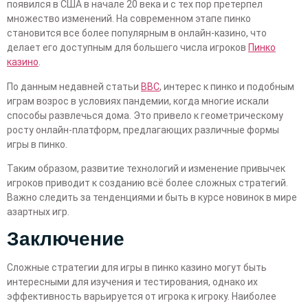
появился в США в начале 20 века и с тех пор претерпел
множество изменений. На современном этапе пинко
становится все более популярным в онлайн-казино, что
делает его доступным для большего числа игроков
Пинко
казино
.
По данным недавней статьи
BBC
, интерес к пинко и подобным
играм возрос в условиях пандемии, когда многие искали
способы развлечься дома. Это привело к геометрическому
росту онлайн-платформ, предлагающих различные формы
игры в пинко.
Таким образом, развитие технологий и изменение привычек
игроков приводит к созданию всё более сложных стратегий.
Важно следить за тенденциями и быть в курсе новинок в мире
азартных игр.
Заключение
Сложные стратегии для игры в пинко казино могут быть
интересными для изучения и тестирования, однако их
эффективность варьируется от игрока к игроку. Наиболее