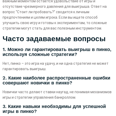
важным моментом остается удовольствие от игры и
отсутствие чрезмерного давления для выигрыша. Ответ на
вопрос “Стоит ли пробовать?” сводится к личным
предпочтениям и целям игрока. Если вы ищете способ
улучшить свою игру и готовы к экспериментам, то сложные
стратегии могут стать для вас полезным инструментом.
Часто задаваемые вопросы
1. Можно ли гарантировать выигрыш в пинко,
используя сложные стратегии?
Нет, пинко – это игра на удачу, и ни одна стратегия не может
гарантировать выигрыш.
2. Какие наиболее распространенные ошибки
совершают новички в пинко?
Новички часто делают ставки наугад, не понимая механизмов
игры и стратегии управления банкроллом.
3. Какие навыки необходимы для успешной
игры в пинко?