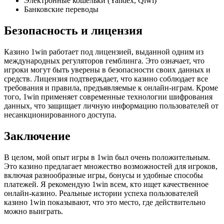
Электронные кошельки (Yandex, Qiwi)
Банковские переводы
Безопасность и лицензия
Казино 1win работает под лицензией, выданной одним из
международных регуляторов гемблинга. Это означает, что
игроки могут быть уверены в безопасности своих данных и
средств. Лицензия подтверждает, что казино соблюдает все
требования и правила, предъявляемые к онлайн-играм. Кроме
того, 1win применяет современные технологии шифрования
данных, что защищает личную информацию пользователей от
несанкционированного доступа.
Заключение
В целом, мой опыт игры в 1win был очень положительным.
Это казино предлагает множество возможностей для игроков,
включая разнообразные игры, бонусы и удобные способы
платежей. Я рекомендую 1win всем, кто ищет качественное
онлайн-казино. Реальные истории успеха пользователей
казино 1win показывают, что это место, где действительно
можно выиграть.