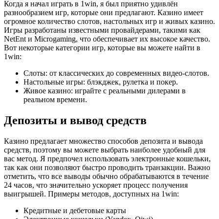
Когда я начал играть в 1win, я был приятно удивлён
разнообразием игр, которые они предлагают. Казино имеет
огромное количество слотов, настольных игр и живых казино.
Игры разработаны известными провайдерами, такими как
NetEnt и Microgaming, что обеспечивает их высокое качество.
Вот некоторые категории игр, которые вы можете найти в
1win:
Слоты: от классических до современных видео-слотов.
Настольные игры: блэкджек, рулетка и покер.
Живое казино: играйте с реальными дилерами в
реальном времени.
Депозиты и вывод средств
Казино предлагает множество способов депозита и вывода
средств, поэтому вы можете выбрать наиболее удобный для
вас метод. Я предпочел использовать электронные кошельки,
так как они позволяют быстро проводить транзакции. Важно
отметить, что все выводы обычно обрабатываются в течение
24 часов, что значительно ускоряет процесс получения
выигрышей. Примеры методов, доступных на 1win:
Кредитные и дебетовые карты