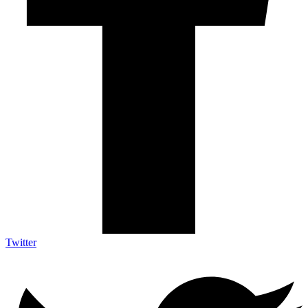
Twitter