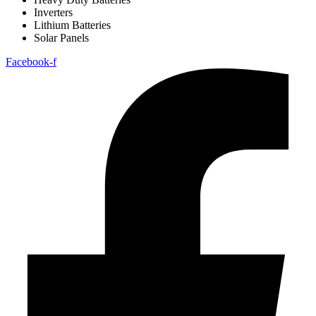
Inverters
Lithium Batteries
Solar Panels
Facebook-f