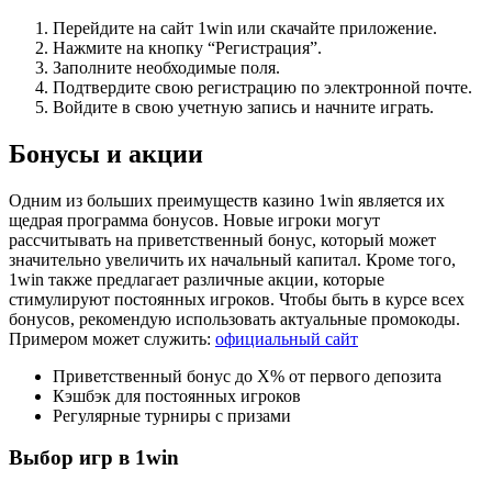
Перейдите на сайт 1win или скачайте приложение.
Нажмите на кнопку “Регистрация”.
Заполните необходимые поля.
Подтвердите свою регистрацию по электронной почте.
Войдите в свою учетную запись и начните играть.
Бонусы и акции
Одним из больших преимуществ казино 1win является их
щедрая программа бонусов. Новые игроки могут
рассчитывать на приветственный бонус, который может
значительно увеличить их начальный капитал. Кроме того,
1win также предлагает различные акции, которые
стимулируют постоянных игроков. Чтобы быть в курсе всех
бонусов, рекомендую использовать актуальные промокоды.
Примером может служить:
официальный сайт
Приветственный бонус до X% от первого депозита
Кэшбэк для постоянных игроков
Регулярные турниры с призами
Выбор игр в 1win