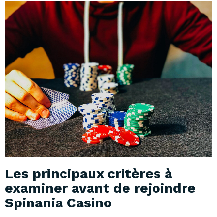
Les principaux critères à
examiner avant de rejoindre
Spinania Casino