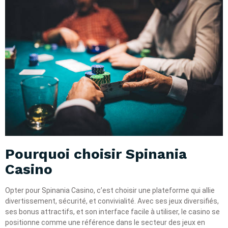
Pourquoi choisir Spinania
Casino
Opter pour Spinania Casino, c’est choisir une plateforme qui allie
divertissement, sécurité, et convivialité. Avec ses jeux diversifiés,
ses bonus attractifs, et son interface facile à utiliser, le casino se
positionne comme une référence dans le secteur des jeux en