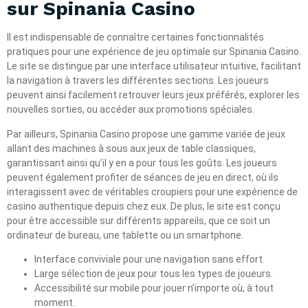
sur Spinania Casino
Il est indispensable de connaître certaines fonctionnalités
pratiques pour une expérience de jeu optimale sur Spinania Casino.
Le site se distingue par une interface utilisateur intuitive, facilitant
la navigation à travers les différentes sections. Les joueurs
peuvent ainsi facilement retrouver leurs jeux préférés, explorer les
nouvelles sorties, ou accéder aux promotions spéciales.
Par ailleurs, Spinania Casino propose une gamme variée de jeux
allant des machines à sous aux jeux de table classiques,
garantissant ainsi qu’il y en a pour tous les goûts. Les joueurs
peuvent également profiter de séances de jeu en direct, où ils
interagissent avec de véritables croupiers pour une expérience de
casino authentique depuis chez eux. De plus, le site est conçu
pour être accessible sur différents appareils, que ce soit un
ordinateur de bureau, une tablette ou un smartphone.
Interface conviviale pour une navigation sans effort.
Large sélection de jeux pour tous les types de joueurs.
Accessibilité sur mobile pour jouer n’importe où, à tout
moment.