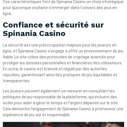
Ces caractéristiques font de Spinania Casino un choix stratégique
pour quiconque souhaite s’immerger dans l’univers des jeux en
ligne.
Confiance et sécurité sur
Spinania Casino
La sécurité est une préoccupation majeure pour les joueurs en
ligne, et Spinania Casino s’engage à offrir un environnement de jeu
fiable. Le site utilise des protocoles de cryptage avancés pour
protéger les données personnelles et financières des utilisateurs.
En outre, le casino est licencié et régulé par des autorités
réputées, garantissant ainsi des pratiques de jeu équitables et
transparentes.
Les joueurs peuvent également se rassurer en consultant les
politiques de jeu responsable de la plateforme, qui incluent des
outils pour aider à gérer le temps et l’argent dépensé sur le site.
Cela démontre l’engagement de Spinania Casino à promouvoir une
expérience de jeu sûr et responsable.